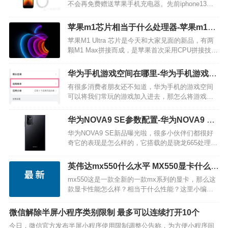
不会再免费赠送苹果手机充电器。先前iphone13系
列产品就没有免费赠送手机充电器，那么新上架的
iphoneSE3会免费赠送手机充电器吗？一块儿和小编
苹果m1芯片相当于什么处理器-苹果m1芯
来看一下吧。 iphoneS…
片什么水平
苹果M1 Ultra 芯片是今天和大家见面的新品，有两
颗M1 Max拼接而成，是苹果首次采用CPU拼接技
术，采用5nm工艺制造，不少消费者们对苹果m1芯
片还是比较好奇的，今天小编就给大家带来了详细
华为手机游戏空间在哪里-华为手机游戏空
的介绍说明。 M1 Ultra…
间怎么添加应用
有很多消费者朋友还不知道，华为手机的游戏空间
可以将我们常玩的游戏加入进去，那怎么将游戏加
入到游戏空间呢？笔者给各位梳理了操作流程，有
兴趣的我们一起来瞧瞧吧，期待可以帮到各位！ 华
华为NOVA9 SE参数配置-华为NOVA9 SE
为手机游戏空间添加游戏的步骤 1、从设置菜单的最
新品曝光
华为NOVA9 SE新品曝光啦，很多小伙伴们都很好
上…
奇它的表现是怎么样的，它搭载的是骁龙665处理
器，拥有1亿主摄，三月中旬发布，售价约2000元左
右，想必大家都很期待吧，下面就让我们一起来看
英伟达mx550什么水平 MX550显卡什么级
看它的详细参数配置情况吧。 性能方面…
别怎么样性能强吗
mx550这是一款全新的一款mx系列的显卡，那么这
款显卡性能怎么样？相当于什么性能？这里小编为
大家带来最新的芯片资讯。 mx550什么水平 今天，
数码博主“金猪升级包”放出了英伟达新款…
微信解除半屏小程序类别限制 最多可以连续打开10个
今日，微信官方发布半屏小程序使用限制调整公告称，为方便小程序间