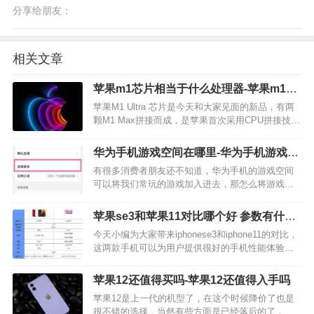
分享给朋友：
相关文章
苹果m1芯片相当于什么处理器-苹果m1芯
片什么水平
苹果M1 Ultra 芯片是今天和大家见面的新品，有两
颗M1 Max拼接而成，是苹果首次采用CPU拼接技
术，采用5nm工艺制造，不少消费者们对苹果m1芯
片还是比较好奇的，今天小编就给大家带来了详细
华为手机游戏空间在哪里-华为手机游戏空
的介绍说明。 M1 Ultra…
间怎么添加应用
有很多消费者朋友还不知道，华为手机的游戏空间
可以将我们常玩的游戏加入进去，那怎么将游戏加
入到游戏空间呢？笔者给各位梳理了操作流程，有
兴趣的我们一起来瞧瞧吧，期待可以帮到各位！ 华
苹果se3和苹果11对比哪个好 参数有什么
为手机游戏空间添加游戏的步骤 1、从设置菜单的最
不同区别买谁好
今天小编为大家带来iphonese3和iphone11的对比，
上…
这两款手机可以为用户提供很好的手机性能体验，
那么这两款手机的区别是什么？这里小编为大家带
来最新的手机资讯。 一、参数对比 二、性能分析
苹果12还值得买吗-苹果12还值得入手吗
1、屏幕方面 是iPhone11的屏…
苹果12是上一代的机型了，在这个时候降价了也是
很不错的选择，当然有些方面是已经落后的了，旧