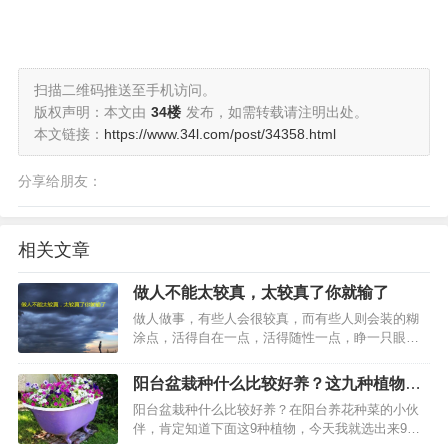
扫描二维码推送至手机访问。
版权声明：本文由
34楼
发布，如需转载请注明出处。
本文链接：
https://www.34l.com/post/34358.html
分享给朋友：
相关文章
做人不能太较真，太较真了你就输了
做人做事，有些人会很较真，而有些人则会装的糊
涂点，活得自在一点，活得随性一点，睁一只眼闭
一只眼过日子，这既是放过了自己也是放过了他
人。但凡看看那些跟别人太过于斤斤计较的人，多
阳台盆栽种什么比较好养？这九种植物非
半活得不开心，活得比较心累和心塞。…
常适合阳台种植
阳台盆栽种什么比较好养？在阳台养花种菜的小伙
伴，肯定知道下面这9种植物，今天我就选出来9种
有花，也有水果，个人认为好养，而且下面还有三