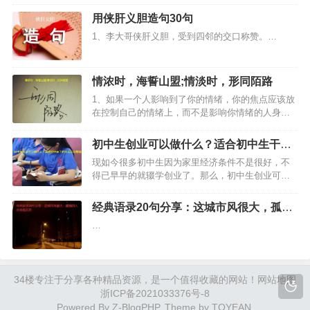
种水果还比较好吃，家里到时候不用买水果了。…
用侠肝义胆造句30句
1、李大哥侠肝义胆，受到四邻的交口称赞。…
情浓时，海誓山盟;情淡时，形同陌路
1、如果一个人影响到了你的情绪，你的焦点应该放
在控制自己的情绪上，而不是影响你情绪的人身
上。只有这样，才能真正自信起来。…
初中生创业可以做什么？适合初中生干的
创业项目推荐
现如今很多初中生因为家里经济条件不是很好，不
得已早早的就辍学创业了。那么，初中生创业可以
做什么好呢？很多初中生对于刚开始创业很迷糊，
不知道该做什么好，接下来小编就给大家推荐几种
经典语录20句分享：这城市风很大，孤独
适合初中生干的创业项目，想创业挣钱的初中生朋
的人总是晚回家
…
友好好看下吧。…
34楼
专注于分享各种精品资源，是一个值得收藏的网站！
网站地图
浙ICP备2021033376号-8
Powered By
Z-BlogPHP
. Theme by
TOYEAN
.