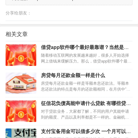
分享给朋友：
相关文章
借贷app软件哪个最好最靠谱？当然是有
钱花了
随着移动互联网的发展越来越好，很多人开始选择
网上借钱来缓解压力。那么，借贷app软件哪个最好
最靠谱呢？今天小编就要给大家推荐一款目前最靠
谱的借钱软件，这款软件是百度旗下的有钱花产
房贷每月还款金额一样是什么
品，改款软件最高能借到20万，大家有需要借钱的
房贷每月还款金额一样是等额本息还款法。等额本
话，可以去申请试…
息还款法的特点是每月的还款额相同，在月供中“本
金与利息”的分配比例中，前半段时期所还的利息比
例大、本金比例小，还款期限过半后逐步转为本金
征信花负债高能申请什么贷款 有哪些贷款
比例大、利息比例小。所支出的总利息比等额本金
产品可以申请
对于贷款业务，大家都了解，不同的用户其能申请
法多，而且贷款期…
到的额度、产品以及利率都是不一样的。金融机构
对不同的用户有不同的处理情况，用户能做的就是
提高个人综合资质。在个人资质较好的情况下，用
支付宝备用金可以借多少次 一个月可以借
户能申请到的额度就越高。 征信花负债高能申请什
几次