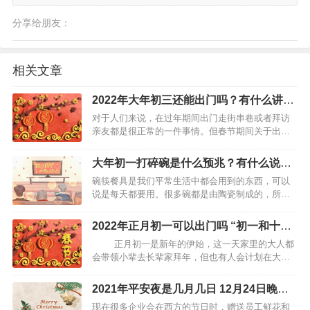
分享给朋友：
相关文章
2022年大年初三还能出门吗？有什么讲
究？
对于人们来说，在过年期间出门走街串巷或者拜访
亲友都是很正常的一件事情。但春节期间关于出门
的时间还是有很多讲究的。尤其是对于本身假期就
不多的人来说，想要在短暂的假期中能够与亲朋好
大年初一打碎碗是什么预兆？有什么说
友聚一聚是非常幸福且快乐的。但有一些传统的风
法？
碗筷餐具是我们平常生活中都会用到的东西，可以
俗习惯和禁忌还是仍然…
说是每天都要用。很多碗都是由陶瓷制成的，所以
我们使用它的时候不小心打碎那也是常有的事情，
那如果一旦不小心打碎了碗，特别是在大年初一的
2022年正月初一可以出门吗 “初一和十五
时候，有什么征兆呢？…
不能出门”
正月初一是新年的伊始，这一天家里的大人都
会带领小辈去长辈家拜年，但也有人会计划在大年
初一这一天出远门，那到底正月初一能不能出远门
呢？今天我们就来说一说。 正月初一可以出远门吗
2021年平安夜是几月几日 12月24日晚齐
一般都没有人在正月初一出远门，因为从正月初一
欢聚
现在很多企业会在西方的节日时，赠送员工鲜花和
是…