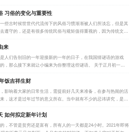
对此以下整理了相关内容分享，可供参考。…
俗 习俗的变化与重要性
一些古时候世世代代流传下的风俗习惯渐渐被人们所淡忘，但是其
去遵守的，还是有很多传统民俗与规矩值得重视的，因为传统文化
个国家来说都是非常重要的。那么。在大年初…
由来
是人们告别旧的一年迎接新的一年的日子，在我国猜谜语的游戏
的，那么接下来就让小编来为你整理这些谜语。 关于正月初一的
——肯 正月初一 千秋格（打一货币）——…
开年饭吉祥生财
，影响着大家的日常生活，需提前好几天来准备，在参与热闹的活
来，这才是过年过节的意义所在。当中就有不少的忌讳讲究，是每
。 2022年大年初二习俗 祭财神：…
天 如何拟定新年计划
的，不管是贫穷还是富有，所有人的一天都是24小时。2021年即将