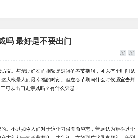
戚吗 最好是不要出门
亲访友。与亲朋好友的相聚是难得的春节期间，可以有个时间见
，这大概是人们最幸福的时刻。但在春节期间什么时候适宜去拜
初三可以出门走亲戚吗？有什么禁忌？
戚的。不过如今人们对于这个习俗渐渐淡忘，普遍认为难得过个
们在大年初一向长辈拜年，大年初二女婿到岳父母家拜年，等到