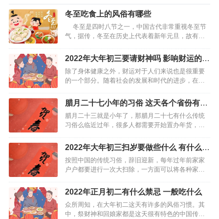
冬至吃食上的风俗有哪些
冬至是四时八节之一，中国古代非常重视冬至节
气，据传，冬至在历史上代表着新年元旦，故有了
“冬至大如年”的讲法，并且冬至是养生的大好时机，
主要是因为“气始于冬至”。因此人们在冬至对于吃也
2022年大年初三要请财神吗 影响财运的因
极为讲究，对此以下带来冬至…
素有哪些
除了身体健康之外，财运对于人们来说也是很重要
的一个部分。随着社会的发展和时代的进步，在这
个激流勇进的时代潮流之下，我们将自己置身于何
处。在追求财富的道路上，有的人一帆风顺、财源
腊月二十七小年的习俗 这天各个省份有什
滚滚；有的人贫病交加，穷困潦倒。因此，在春节
么活动
腊月二十三就是小年了，那腊月二十七有什么传统
期间，人们一般都会求…
习俗么临近过年，很多人都需要开始置办年货，这
个时候就需要专门有一天上街买过节物品，。你可
知道什么腊月二十七，这天又有有什么习俗呢？下
2022年大年初三扫岁要做些什么 有什么寓
面就让我们一起来看一下吧。 什么是腊月二十七 农
意
按照中国的传统习俗，辞旧迎新，每年过年前家家
历腊月二十七过…
户户都要进行一次大扫除，一方面可以将各种家
具、被褥、窗户、地板等清洗干净，另一方面则可
以把家中的晦气清扫掉。寄托着人们破旧立新的愿
2022年正月初二有什么禁忌 一般吃什么
望和辞旧迎新的祈求，也是中华民族优秀的传统习
众所周知，在大年初二这天有许多的风俗习惯。其
俗。那么，大年初三这一…
中，祭财神和回娘家都是这天很有特色的中国传统