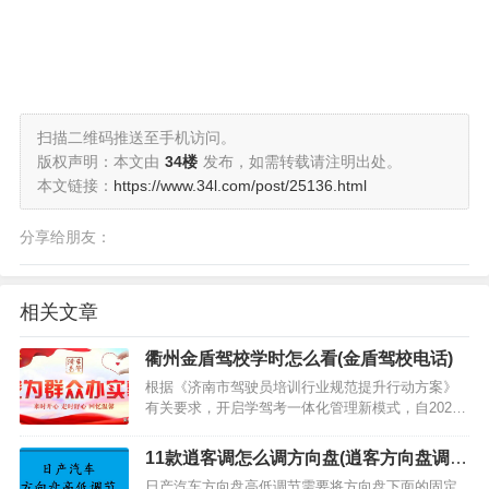
扫描二维码推送至手机访问。
版权声明：本文由
34楼
发布，如需转载请注明出处。
本文链接：
https://www.34l.com/post/25136.html
分享给朋友：
相关文章
衢州金盾驾校学时怎么看(金盾驾校电话)
根据《济南市驾驶员培训行业规范提升行动方案》
有关要求，开启学驾考一体化管理新模式，自2021
年5月1日（含5月1日）起，除公安部规定可直接报
考机动车驾驶证的情形外，公安交通管理部门将对
11款逍客调怎么调方向盘(逍客方向盘调节
新受理的学员实行考试前学时核查，新受理学员在
模式)
日产汽车方向盘高低调节需要将方向盘下面的固定