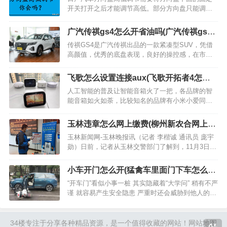
考试前必须完…
开关打开之后才能调节高低。部分方向盘只能调节
上下调节而不能前后调节。下面介绍日差汽车方向
盘高低调节操作方法： 1、车辆方向盘调节务必将车
广汽传祺gs4怎么开省油吗(广汽传祺gs4
辆停下来之后再进行操作，防止行驶过程…
油耗多少百公里)
传祺GS4是广汽传祺出品的一款紧凑型SUV，凭借
高颜值，优秀的底盘表现，良好的操控感，在市场
上获得了不少的销量，第一代甚至成为广汽传祺的
销量担当，现在已经改款到2022款，实力还是很强
飞歌怎么设置连接aux(飞歌开拓者4怎样
的，不过，笔者留意到个别2021款 270T自动精英科
使用aux)
人工智能的普及让智能音箱火了一把，各品牌的智
技…
能音箱如火如荼，比较知名的品牌有小米小爱同
学，百度的小度小度，天猫精灵，华为的小艺等
等，这类智能音箱内容平台各不相同，音质也不尽
玉林违章怎么网上缴费(柳州新农合网上缴
相同，但是智能音箱就这点体积，音质总是无法和
费)
玉林新闻网-玉林晚报讯（记者 李楷诚 通讯员 庞宇
传统音箱媲美，但它的智能…
勋）日前，记者从玉林交警部门了解到，11月3日
起，“交管12123”支付宝小程序上线运行，玉林市的
车主和驾驶人只要是支付宝实名制用户，均可使用
小车开门怎么开(猛禽车里面门下车怎么
该小程序对绑定车辆等信息进行查询。…
开)
“开车门”看似小事一桩 其实隐藏着“大学问” 稍有不严
谨 就容易产生安全隐患 严重时还会威胁到他人的生
命安全 2021年9月19日14时30分，当事人贺某驾驶
的晋AD**77号小型…
34楼
专注于分享各种精品资源，是一个值得收藏的网站！
网站地图