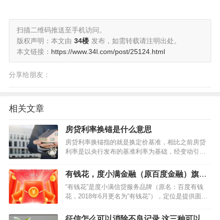
扫描二维码推送至手机访问。
版权声明：本文由
34楼
发布，如需转载请注明出处。
本文链接：
https://www.34l.com/post/25124.html
分享给朋友：
相关文章
房贷利率换锚是什么意思
房贷利率换锚指的就是换定价基准，相比之前房贷
利率是以央行发布的基准利率为基础，经变动引起
的百分比，现在改为市场报价利率为基础的定价基
准加点形成。这也意味着央行这一新政正式在全国
有钱花，度小满金融（原百度金融）旗下
范围内落地实行，房贷利率新机制开始切换。 哪些
的信贷产品推荐
“有钱花”是度小满信贷服务品牌（原名：百度有钱
因素会影响贷款?…
花，2018年6月更名为“有钱花”），定位是提供面向
大众的个人消费信贷服务，打造创新消费信贷模
式。1、关于有钱花1)有钱花有哪些特色? 纯线上申
征信怎么可以消除不良记录 这三种可以申