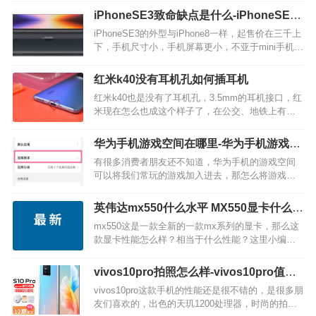
呢？快和小编我一起去讨论一下吧。iPhoneSE3防
iPhoneSE3致命缺点是什么-iPhoneSE3
水效果如何iPhoneSE3这款手机…
值得买吗
iPhoneSE3的外型与iPhone8一样，起售价在三千上
下，手机尺寸小，手机屏幕更小，不亚于mini手机。
那么这款手机有哪些方面不足之处和优势呢?接下来
就由小编我给各位详细说明一下吧。 iPhoneSE3优
红米k40没有耳机孔如何插耳机
点是什么？…
红米k40也是没有了耳机孔，3.5mm的耳机接口，红
米现在怎么也成这个样子了，在公交、地铁上有很
多用户都会戴着耳机听歌、打电话，那红米k40没有
耳机孔如何插耳机呢？让我们一起来看看吧~ 红米
华为手机游戏空间在哪里-华为手机游戏空
k40没有耳机孔如何插耳机？ 使用Ty…
间怎么添加应用
有很多消费者朋友还不知道，华为手机的游戏空间
可以将我们常玩的游戏加入进去，那怎么将游戏加
入到游戏空间呢？笔者给各位梳理了操作流程，有
兴趣的我们一起来瞧瞧吧，期待可以帮到各位！ 华
英伟达mx550什么水平 MX550显卡什么级
为手机游戏空间添加游戏的步骤 1、从设置菜单的最
别怎么样性能强吗
mx550这是一款全新的一款mx系列的显卡，那么这
上…
款显卡性能怎么样？相当于什么性能？这里小编为
大家带来最新的芯片资讯。 mx550什么水平 今天，
数码博主“金猪升级包”放出了英伟达新款…
vivos10pro拍照怎么样-vivos10pro值得
购买吗
vivos10pro这款手机的性能还是很不错的，是很多朋
友们喜欢的，出色的天玑1200处理器，时尚的拍照