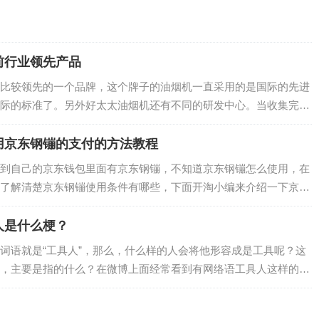
前行业领先产品
比较领先的一个品牌，这个牌子的油烟机一直采用的是国际的先进
际的标准了。另外好太太油烟机还有不同的研发中心。当收集完消
的研发中心就开始进行研发，生产出合乎消费…
用京东钢镚的支付的方法教程
到自己的京东钱包里面有京东钢镚，不知道京东钢镚怎么使用，在
了解清楚京东钢镚使用条件有哪些，下面开淘小编来介绍一下京东
钢镚支付购买商品的方法教程分享。…
人是什么梗？
词语就是“工具人”，那么，什么样的人会将他形容成是工具呢？这
，主要是指的什么？在微博上面经常看到有网络语工具人这样的表
，想要了解这个词语，那么工具人是什么意…