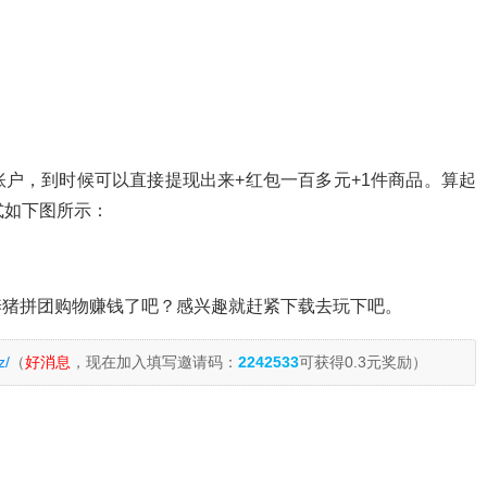
户，到时候可以直接提现出来+红包一百多元+1件商品。算起
式如下图所示：
养猪拼团购物赚钱了吧？感兴趣就赶紧下载去玩下吧。
z/
（
好消息
，现在加入填写邀请码：
2242533
可获得0.3元奖励）