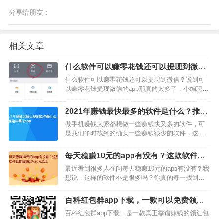
分享给朋友：
相关文章
什么软件可以赚零花钱还可以提现到微
信？
什么软件可以赚零花钱还可以提现到微信？说到可
以赚零花钱提现微信的app那真的太多了，小编现在
操作的很多赚钱软件，都是支持微信提现的，比如
大七喜，悬赏猫，牛帮app，这几款软件都是支持
2021年赚钱最快最多的软件是什么？推荐
的。当然，除了这几款之外，还有很多其他的软件
趣味星球app
做手机赚钱大家都想做一些赚钱快又多的软件，可
也都支持提现微…
是我们平时找到的确实一些赚钱很少的软件，这应
该是大家都不想的吧。那么，如何才能赚大钱呢，
今天小编就要给大家推荐一款赚钱最快的软件，这
每天稳赚10元的app有没有？这款软件就
款软件是2021年赚钱最快又最多的软件，叫做趣味
能日赚10-20元以上
最近看到很多人在问每天稳赚10元的app有没有？我
星球app，还没…
想说，这样的软件不是很多吗？你真的每一找到
吗？那我只能说你太不用心了。有的朋友可能会
说，我操作过很多赚钱软件，大部分都是一天赚几
百科红包群app下载，一款可以免费领红
元钱，甚至有的一天就赚几毛钱。确实这样的软件
包的软件
百科红包群app下载，是一款真正靠谱赚钱的领红包
也很多，不过，只要…