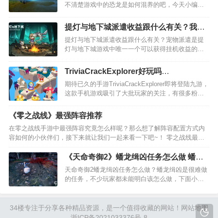
不清楚游戏中的恐龙是如何混养的吧，今天小编给
大家带来详细侏罗纪世界进化恐龙混养玩法攻略介
绍，快来看一下吧。游戏中，小型食肉龙吃小型食
提灯与地下城派遣收益跟什么有关？我来
草龙，中型非装甲食草龙和非同类小型食肉龙，鸭
告诉你玩法攻略
提灯与地下城派遣收益跟什么有关？宠物派遣是提
嘴龙类全部是中型非装…
灯与地下城游戏中唯一一个可以获得挂机收益的玩
法，每位女神每天可以派遣次数额外+1，双女神每
天3次，这次主要是来讲讲宠物派遣怎样收益更高。
TriviaCrackExplorer好玩吗
…
TriviaCrackExplorer玩法简介
期待已久的手游TriviaCrackExplorer即将登陆九游，
这款手机游戏吸引了大批玩家的关注，有很多粉丝
都在问九游小编TriviaCrackExplorer好玩吗？
TriviaCrackExplorer值不值得玩？现在就为大家来简
《零之战线》最强阵容推荐
单分…
在零之战线手游中最强阵容究竟怎么样呢？那么想了解阵容配置方式内
容如何的小伙伴们，接下来就让我们一起来看一下吧~！ 零之战线最强
阵容推荐 阵容推荐：地狱猫、小野猫、渡鸦、熊猫、和平方舟、凤。 4
自由2东方的阵容激活光环属性：火力+…
《天命奇御2》蟠龙缉凶任务怎么做 蟠龙
缉凶任务完成攻略
天命奇御2蟠龙缉凶任务怎么做？蟠龙缉凶是很难做
的任务，不少玩家都未能明白该怎么做，下面小编
就为大家带来了《天命奇御2》蟠龙缉凶任务流程，
希望能对大家有所帮助。 《天命奇御2》蟠龙缉凶任
务流程 前面一路杀进去没什么可说的，左键点击前
34楼
专注于分享各种精品资源，是一个值得收藏的网站！
网站地图
方…
浙ICP备2021033376号-8