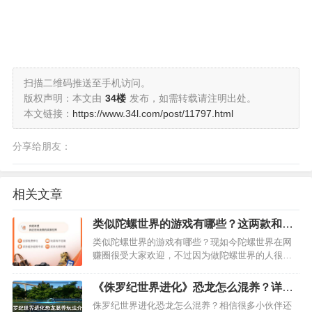
扫描二维码推送至手机访问。
版权声明：本文由
34楼
发布，如需转载请注明出处。
本文链接：
https://www.34l.com/post/11797.html
分享给朋友：
相关文章
类似陀螺世界的游戏有哪些？这两款和陀
螺世界很像
类似陀螺世界的游戏有哪些？现如今陀螺世界在网
赚圈很受大家欢迎，不过因为做陀螺世界的人很多
了，推广起来资源可能被人家抢占的比较多，因
此，小编建议大家可以找些类似陀螺世界的游戏推
《侏罗纪世界进化》恐龙怎么混养？详细
广，会比较容易推广操作，同样奖励也是很不错
玩法攻略介绍
侏罗纪世界进化恐龙怎么混养？相信很多小伙伴还
的，感兴趣的朋友，赶紧下…