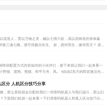
人以泥造人，贯以万物之灵，融以七情六欲，虽以泥铸造的身体羸
淬炼三魂七魄，便可得极乐长生。 妖，因何而生，缘何而灭？ 原本
解阵容配置方式内容如何的小伙伴们，接下来就让我们一起来看一
、小野猫、渡鸦、熊猫、和平方舟、凤。 4自由2东方的阵容激活光环
区分 人机区分技巧分享
败，那么系统就会分配给我们一些密码机器人与我们战斗，那么幻
？下面我们机就一起来看一下幻塔密码机器人和真人区分技巧分享
1、密码机器人的血条中没有护盾，…