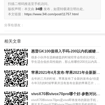
扫描二维码推送至手机访问。
版权声明：本文由
34楼
发布，如需转载请注明出处。
本文链接：
https://www.34l.com/post/11757.html
分享给朋友：
相关文章
惠普GK100值得入手吗-200以内机械键盘
选购排行榜
很多小伙伴在选购键盘的时候经常会性价比对比，
学生适合低价高性能的，那么有哪些200元以内高性
价比机械键盘推荐呢？我们选购的时候该怎么选
呢？今天我们就来盘点一下200以内机械键盘榜单，
苹果2021年4月发布-苹果2021年全新新品
感兴趣的小伙伴快来一起看看吧！ 1、达尔优 机械
盘点
去年的三月的时候，苹果发布了全新的发布会!但是
师合金版…
今年3月的时候苹果并没有发布全新的苹果芯片，预
计这次全新的苹果发布会将在今年4月发布!今天小编
为大家带来了这款发布会全新新品盘点，看看这次
vivoX70和vivox70pro哪个好-参数对比哪
的苹果发布了哪些全新新品吧! iPad Pro 最近…
个更值得入手
vivoX70和vivox70pro是vivo即将发布的新款手机，
最近关于vivoX70和vivox70pro这两款手机的部分参