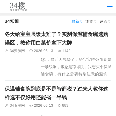
34知道
最新
浏览
评论
冬天给宝宝喂饭太难了？实测保温辅食碗选购
误区，教你用白菜价拿下大牌
34资源网
2026-06-13
1142
Q1：最近天气冷了，给宝宝喂饭简直是
一场战争，饭总是凉得快，我想买个保温
辅食碗，有什么需要特别注意的避坑点
吗？A：太理解了！我也经历过那种一边
保温辅食碗到底是不是智商税？过来人教你这
吹气一边喂饭的日子。关于保温辅食碗，
我作为踩过坑的过来人，必须给你泼盆冷
样选不仅好用还能省一半钱
水，同时也指条明路。首先说…
34资源网
2026-06-13
883
…