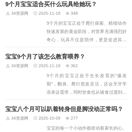
9个月宝宝适合买什么玩具给她玩？
衡，兼顾蛋白质、碳水、维生素和矿物质
的摄入，为宝宝生长发育提供充足能量。
34资源网
2025-11-18
348
以下是科学、实用的…
9个月的宝宝正处于爬行探索、精细动作
快速发展的黄金阶段，对世界充满强烈好
奇心，玩具不仅是陪伴，更是促进其感
官、运动、认知发展的重要工具。选购时
宝宝9个月了该怎么教育喂养？
需紧扣“安全第一、适配发育、趣味互动”
三大原则，下面推荐几类高性价比玩具，
34资源网
2025-11-18
362
同时分享避坑技巧，帮家长…
9个月的宝宝正处于生长发育的“爆发
期”，翻身、爬行愈发灵活，还会牙牙学
语表达需求，同时饮食也从辅食过渡到多
样化搭配。这个阶段的喂养要兼顾营养均
宝宝八个月可以趴着转身但是脚没动正常吗？
衡，教育侧重感官、运动和语言启蒙，做
好这两点，能为宝宝的健康成长打下坚实
34资源网
2025-10-09
277
基础。…
宝宝的每一个小动作都牵动着家长的心。