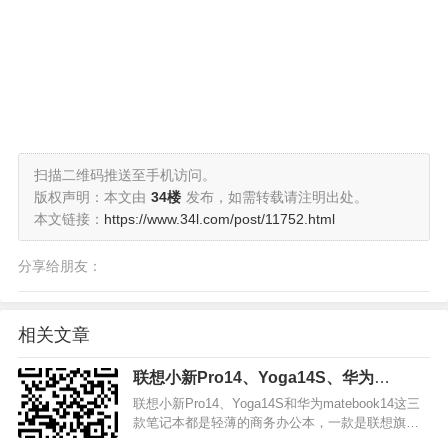
扫描二维码推送至手机访问。
版权声明：本文由
34楼
发布，如需转载请注明出处。
本文链接：
https://www.34l.com/post/11752.html
分享给朋友：
相关文章
联想小新Pro14、Yoga14S、华为
matebook14怎么选-联想和华为电脑对比
联想小新Pro14、Yoga14S和华为matebook14这三
款笔记本都是轻薄的商务办公本，一款是联想旗下
的一款是华为旗下的!在这三款轻薄本中纠结的用