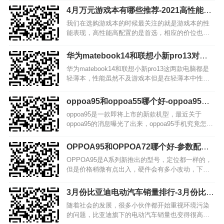
户，今天小编就为你准备了这三款笔记本的详情说
4月万元游戏本有哪些推荐-2021高性能万
明和对比，帮助你挑选出一款适合自己的笔记本!…
元游戏本排行榜
我们在选购游戏本的时候最关注的就是游戏本的性
能表现，高性能高配置的是首选，相应的价位也在
万元左右，那么有哪些值得推荐的万元游戏本呢？
今天我们就来盘点一下4月万元游戏本，感兴趣的小
华为matebook14和联想小新pro13对比-
伙伴快来一起看看吧！ 1、华硕(ASUS) 天选 ¥…
华为matebook14和联想小新pro13哪个
华为matebook14和联想小新pro13这两款电脑都是
好
轻薄本，性能虽然不及游戏本但是在轻薄本中性能
不错，那么 这两款轻薄本之间到底该怎么选择呢!今
天小编就为大家带来了这两款华为matebook14和联
oppoa95和oppoa55哪个好-oppoa95和
想小新pro13的对比，帮助用户了解…
oppoa55区别
oppoa95是一款即将上市的新款机型，最近关于
oppoa95的消息曝光了出来，oppoa95手机究竟怎么
样？oppoa95和oppoa55相比哪个更值得入手呢？
oppoa95和oppoa55的参数对比带给大家，感兴趣的
OPPOA95和OPPOA72哪个好-参数配置
欢迎前来本站了解一下…
对比
OPPOA95是A系列新推出的型号，定位都一样的，
但是价格稍微有点出入，硬件会有多小改动，下面
就一起来了解一下OPPOA95和OPPOA72的区别，
看看这两款手机哪个好。 【屏幕】 OPPOA95：采
3月份比亚迪电动汽车销量排行-3月份比亚
用的是一款6.43英寸的AMOL…
迪销量增长比2021
随着社会的发展，很多小伙伴都开始重视环境污染
的问题，比亚迪旗下的电动汽车销量也变得很高，