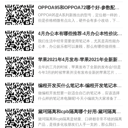
OPPOA95和OPPOA72哪个好-参数配置
对比
OPPOA95是A系列新推出的型号，定位都一样的，
但是价格稍微有点出入，硬件会有多小改动，下面
就一起来了解一下OPPOA95和OPPOA72的区别，
看看这两款手机哪个好。 【屏幕】 OPPOA95：采
4月办公本有哪些推荐-4月办公本性价比排
用的是一款6.43英寸的AMOL…
行2021
我们生活中经常需要使用笔记本，尤其是高性能办
公本，办公娱乐都可以兼顾，那么有哪些值得推荐
的办公本呢？我们选购的时候该怎么选呢？今天我
们就来盘点一下4月值得选购的办公本，感兴趣的小
苹果2021年4月发布-苹果2021年全新新品
伙伴快来一起看看吧！ 1、联想 Y9000X 核心亮
盘点
去年的三月的时候，苹果发布了全新的发布会!但是
点：九…
今年3月的时候苹果并没有发布全新的苹果芯片，预
计这次全新的苹果发布会将在今年4月发布!今天小编
为大家带来了这款发布会全新新品盘点，看看这次
编程开发买什么笔记本-编程开发笔记本推
的苹果发布了哪些全新新品吧! iPad Pro 最近…
荐
做编程开发想要一款适合自己的笔记本，应该选择
什么样的笔记本电脑呢!今天小编就为大家准备了几
款非常受欢迎的性能优秀的笔记本!搞编程开发的程
序员们一起来种草，看看什么样的笔记本适合你吧!
黛珂隔离和cpb隔离哪个好用-黛珂隔离和
让你写代码的速度更加快速! 编程开发笔记本性能
cpb隔离哪个适合混油皮
黛珂隔离和cpb隔离是销量、口碑都非常不错的隔离
编程开…
产品，是很多化妆朋友们人手一支的，那么我们在