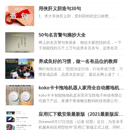
但却没有一个好的创业项目。那么，今天34楼总结
了几个冷门暴利创业项目，现在看来可能很冷门，
用侠肝义胆造句30句
但是，只要你打开市场，肯定很赚钱的。一、农家
1、李大哥侠肝义胆，受到四邻的交口称赞。…
乐城市和农村各有各…
​50句名言警句摘抄大全
网上的名言警句有很多，相信大家想找的话，一下
子就能找到几千上万句这类名言名句，这类名言名
句只有短短的几个字，却蕴藏着巨大的人生哲理，
有些可能对你的人生有很大帮助。喜欢名言警句的
养成良好的习惯，做一名有品位的教师
朋友，赶紧看下面小编摘录的50句名言警句吧，一
陶行知先生说：“思想决定行动，行动养成习惯，习
定会对你有所帮助的…
惯形成品质，品质决定命运”。最近从网上读了《影
响教师一生的100个好习惯》一书，不禁对陶先生这
句话有了更深刻的领悟和理解。阅读本书带给我的
koko卡卡拖地机器人家用全自动擦地机推
不仅是享受，更多的则是生活的引领，智慧的传递
荐
koko卡卡智能拖地机是东莞市宝联电子科技有限公
和方法的教授…
司旗下产品，隶属于香港概念数码科技有限公司，
其主要研发机器人吸尘器等高科技领域家居产品，
想知道卡卡智能拖地机好用吗，看看下面是网友使
应用汇下载安装最新版（2021最新版应用
用koko卡卡智能拖地机的相关介绍，希望对大家有
汇app）
Donews8月17日消息（记者 邱慧）近日，为安卓手
所帮助。1、…
机服务的应用型软件“应用汇”新版正式上线，同时推