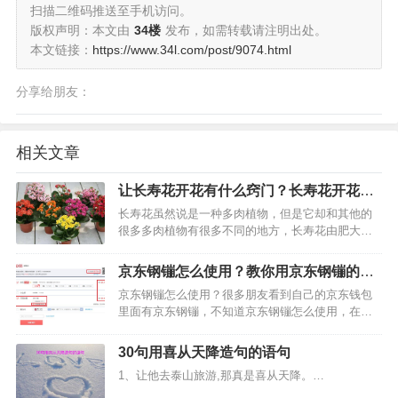
扫描二维码推送至手机访问。
版权声明：本文由
34楼
发布，如需转载请注明出处。
本文链接：
https://www.34l.com/post/9074.html
分享给朋友：
相关文章
让长寿花开花有什么窍门？长寿花开花的
几个条件分享
长寿花虽然说是一种多肉植物，但是它却和其他的
很多多肉植物有很多不同的地方，长寿花由肥大、
光亮的叶片形成的低矮株丛，终年翠绿。这种植物
比较好看，也容易养，是送亲朋好友最好的礼物。
​京东钢镚怎么使用？教你用京东钢镚的支
马上要12月了，现在市面上卖花卉的很多。很多人
付的方法教程
京东钢镚怎么使用？很多朋友看到自己的京东钱包
不会养长寿花，尤其…
里面有京东钢镚，不知道京东钢镚怎么使用，在使
用京东钢镚之前，一定要要先了解清楚京东钢镚使
用条件有哪些，下面开淘小编来介绍一下京东钢镚
30句用喜从天降造句的语句
怎么使用？如何用你的京东钢镚支付购买商品的方
1、让他去泰山旅游,那真是喜从天降。…
法教程分享。…