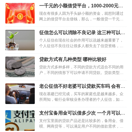
一千元的小额借贷平台，1000-2000元的
小额借贷软件
现在有很多人因为手头缺小额的资金，就想到通过
网上的借贷平台去借钱，那么，一般借贷一千元左
右的小额贷款平台有吗？答案是有的。今天小编要
和大家分享一个1000-2000元的小额借贷软件，这款
征信怎么可以消除不良记录 这三种可以申
软件叫做有钱花，是百度旗下的借贷产品，这款小
请消除
个人征信在现在社会的作用可以说越来越重要了，
则几百几千…
个人征信不良往往让很多人都失去了信贷资格，导
致自己最重要的房贷、车贷都申请不下来。很多人
因为一些原因导致征信报告上有不良记录，想知道
贷款方式有几种类型 哪种比较好
能不能消除，并不是所有的征信不良记录都可以消
贷款方式多种多样，不同的贷款方式适合不同的用
除，只有部分可以消除…
户，不同的情形下可以申请不同贷款。贷款类型比
较多，不同情况下不同资信用户所选择贷款类型也
有讲究，贷款类型具体有哪几种呢？下面一起来详
老公征信不好老婆可以贷款买车吗 会有什
细了解一下吧。 贷款方式有哪几种类型？ 【1】
么影响
现在基建已经完成，买车的家庭也是越来越多。众
信…
所周知，银行会审核业务办理者的个人征信，如果
办理者是结婚的则还会审核配偶另一方的征信。简
单来说，如果已婚人士办理贷款，银行在审核贷款
支付宝备用金可以借多少次 一个月可以借
时会对申请者和配偶的征信记录进行审核。 老公征
几次
支付宝里面的贷款产品还是比较多的，备用金、借
信不好老婆…
呗、网商贷等，可以满足用户不同的借款需求，用
户可以选择适合自己的产品申请。而对于只有几百