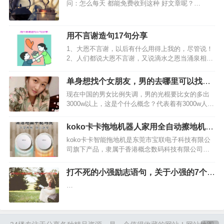
问：怎么每天 都能免费收到这种 好文章呢？…
用不言谢造句17句分享
1、大恩不言谢，以后有什么用得上我的，尽管说！
2、人们都说大恩不言谢，又说滴水之恩当涌泉相
报，谢还是不谢？好为难！那今儿就不谢天不谢
地，只谢朋友，谢谢你风雨一路的陪伴。感恩节快
单身想找个女朋友，男的去哪里可以找个
乐！3、大恩不言谢，我就是结草衔环，也不足为
女朋友
现在中国的男女比例失调，男的光棍要比女的多出
报。…
3000w以上，这是个什么概念？代表着有3000w人是
找不到对象的。所以很多单身男的就开始发愁了，
单身想找个女朋友究竟到哪里找呢？说实话，小编
koko卡卡拖地机器人家用全自动擦地机推
也是一名单身汉，也正在找女朋友，虽然说，我没
荐
koko卡卡智能拖地机是东莞市宝联电子科技有限公
有找到女朋…
司旗下产品，隶属于香港概念数码科技有限公司，
其主要研发机器人吸尘器等高科技领域家居产品，
想知道卡卡智能拖地机好用吗，看看下面是网友使
打不死的小强励志语句，关于小强的7个句
用koko卡卡智能拖地机的相关介绍，希望对大家有
子分享
…
所帮助。1、…