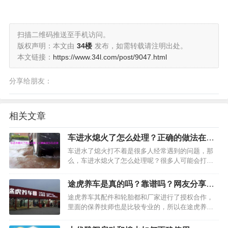
扫描二维码推送至手机访问。
版权声明：本文由
34楼
发布，如需转载请注明出处。
本文链接：
https://www.34l.com/post/9047.html
分享给朋友：
相关文章
车进水熄火了怎么处理？正确的做法在这
里
车进水了熄火打不着是很多人经常遇到的问题，那
么，车进水熄火了怎么处理呢？很多人可能会打电
话求救，有的人可能找朋友拖车，也有的人会打电
话给拖车公司帮忙。…
途虎养车是真的吗？靠谱吗？网友分享亲
身经历
途虎养车其配件和轮胎都和厂家进行了授权合作，
里面的保养技师也是比较专业的，所以在途虎养车
里保养车辆是靠谱的。途虎养车采用的是线上下单
预约线下保养的模式，如果是更换轮胎或者机油等