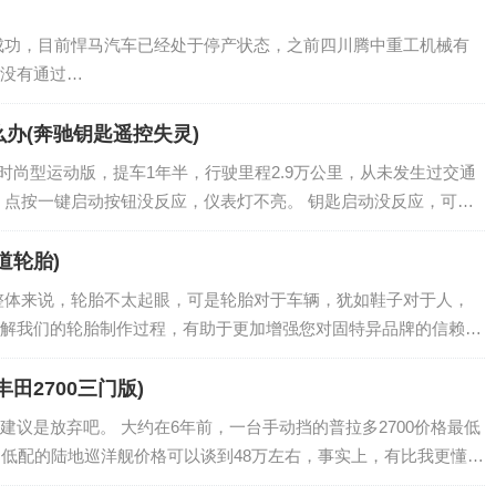
目前悍马汽车已经处于停产状态，之前四川腾中重工机械有
没有通过…
办(奔驰钥匙遥控失灵)
0 L 时尚型运动版，提车1年半，行驶里程2.9万公里，从未发生过交通
，点按一键启动按钮没反应，仪表灯不亮。 钥匙启动没反应，可能
道轮胎)
整体来说，轮胎不太起眼，可是轮胎对于车辆，犹如鞋子对于人，
解我们的轮胎制作过程，有助于更加增强您对固特异品牌的信赖。
田2700三门版)
议是放弃吧。 大约在6年前，一台手动挡的普拉多2700价格最低
，低配的陆地巡洋舰价格可以谈到48万左右，事实上，有比我更懂这
不是它们的价格洼地…