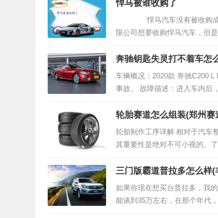
悍马被谁收购了
悍马汽车没有被收购成功，
限公司想要收购悍马汽车，但是
奔驰钥匙失灵打不着车怎么
车辆概况：2020款 奔驰C20
事故。 故障描述：进入车内后
有以下几个原因…
轮胎赛道怎么组装(郑州赛
轮胎制作工序详解 相对于汽车
其重要性是绝对不可小视的。了
工序一：密炼工序…
三门版霸道普拉多怎么样(丰
如果你现在想买台普拉多，我的建
能谈到35万左右，在那个年代
些车的前辈告诉我，这些甚至都