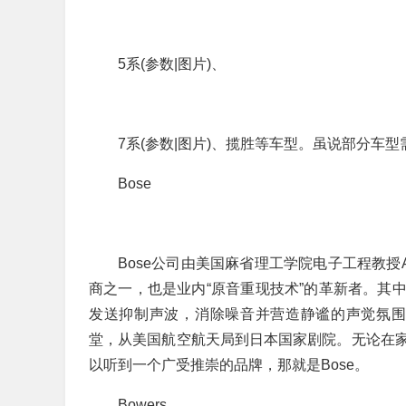
5系(参数|图片)、
7系(参数|图片)、揽胜等车型。虽说部分车
Bose
Bose公司由美国麻省理工学院电子工程教授Am
商之一，也是业内“原音重现技术”的革新者。其中“No
发送抑制声波，消除噪音并营造静谧的声觉氛围
堂，从美国航空航天局到日本国家剧院。无论在
以听到一个广受推崇的品牌，那就是Bose。
Bowers