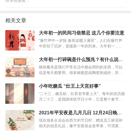
分享给朋友：
相关文章
大年初一的民间习俗禁忌 这几个你要注意
“爆竹声中一岁除,春风送暖入屠苏”，人们在爆竹声
中辞别了旧岁，迎接新一年的到来。大年初一，作
为新年的第一天，可是有不少的习俗和禁忌，虽然
现在的年轻人都不在意这些，但家里的老一辈还是
大年初一打碎碗是什么预兆？有什么说
会十分注重这些，那么大年初一的这些习俗和禁忌
法？
碗筷餐具是我们平常生活中都会用到的东西，可以
你都知道吗？小编…
说是每天都要用。很多碗都是由陶瓷制成的，所以
我们使用它的时候不小心打碎那也是常有的事情，
那如果一旦不小心打碎了碗，特别是在大年初一的
小年吃糖瓜 “灶王上天言好事”
时候，有什么征兆呢？…
“二十三，糖瓜粘，灶君老爷要上天”。每年的农历腊
月二十三，是我国传统节日小年，它是整个春节庆
祝活动的开始和伏笔。说起小年，它和其他的传统
节日一样，有过节的习俗，其中一个就是吃糖瓜。
2021年平安夜是几月几日 12月24日晚齐
小年吃糖瓜的由来 小年，灶王爷升天向玉帝禀报一
欢聚
现在很多企业会在西方的节日时，赠送员工鲜花和
家人的善恶…
相关的创意礼品，像平安夜就会发苹果，可谓紧跟