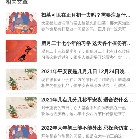
相关文章
扫墓可以在正月初一去吗？需要注意什
么？
大家都知道清明节要去给祖先们扫墓，那大家知道
春节也是有扫墓这一习俗的吗，正月初一这天可以
去扫墓吗？下面就来一起看看。扫墓介绍扫墓，是
指到墓地祭祀祖先表达祭祀者的孝道和对先人的思
腊月二十七小年的习俗 这天各个省份有什
念之情，属于礼敬祖先、慎终追远的一种文化传
么活动
腊月二十三就是小年了，那腊月二十七有什么传统
统。按照习俗，一般在上…
习俗么临近过年，很多人都需要开始置办年货，这
个时候就需要专门有一天上街买过节物品，。你可
知道什么腊月二十七，这天又有有什么习俗呢？下
2021年平安夜是几月几日 12月24日晚齐
面就让我们一起来看一下吧。 什么是腊月二十七 农
欢聚
现在很多企业会在西方的节日时，赠送员工鲜花和
历腊月二十七过…
相关的创意礼品，像平安夜就会发苹果，可谓紧跟
时代潮流的步伐，让众人都在开开心心的氛围里过
节，但也不能光顾着按照我国的模式度过，有空可
2021年几点几分几秒平安夜 适合说什么祝
以多了解一下背后的寓意。 2021年平安夜是几月几
福语
对于重要的节日，众人都会不约而同聚集在一起，
日 作为西方…
欢乐地去庆祝，这几年不少西方节日传播进来了，
耳熟能详的有平安夜、圣诞节等，但名气更大的似
乎是平安夜这天，大家都归心似箭，想要早点回
2022年大年初三能不能外出 忌探亲访友拜
去，和朋友或者爱人愉快地度过。 2021年几点几分
年
拜年是春节常见的习俗，但是在大年初三的这一
几秒平安夜 实…