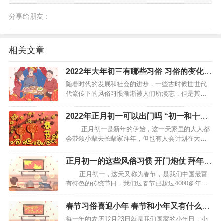
分享给朋友：
相关文章
2022年大年初三有哪些习俗 习俗的变化与
重要性
随着时代的发展和社会的进步，一些古时候世世代
代流传下的风俗习惯渐渐被人们所淡忘，但是其实
有很多风俗习惯还是值得人们去遵守的，还是有很
多传统民俗与规矩值得重视的，因为传统文化对于
2022年正月初一可以出门吗 “初一和十五
一个家庭、一个民族甚至一个国家来说都是非常重
不能出门”
正月初一是新年的伊始，这一天家里的大人都
要的。那么。在大年初…
会带领小辈去长辈家拜年，但也有人会计划在大年
初一这一天出远门，那到底正月初一能不能出远门
呢？今天我们就来说一说。 正月初一可以出远门吗
正月初一的这些风俗习惯 开门炮仗 拜年
一般都没有人在正月初一出远门，因为从正月初一
给压岁钱
正月初一，这天又称为春节，是我们中国最富
是…
有特色的传统节日，我们过春节已超过4000多年的
历史。因为是新一年的伊始，所以大家都会十分注
重，同时会有许多的风俗习惯，下面就来看看正月
春节习俗喜迎小年 春节和小年又有什么习
初一有哪些风俗习惯。 开门炮仗 中国民间有“开
俗呢
每一年的农历12月23日就是我们国家的小年日，小
门…