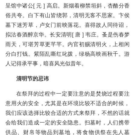
呈馆中诸公[ 元 ] 高启。新烟着柳禁垣斜，杏酪分香
俗共夸。白下有山皆绕郭，清明无客不思家。卞侯
墓下迷芳草，卢女门前映落花。喜得故人同待诏，
拟沽春酒醉京华。长安清明[ 唐 ] 韦庄。蚤是伤春梦
雨天，可堪芳草更芊芊。内官初赐清明火，上相闲
分白打钱。紫陌乱嘶红叱拨，绿杨高映画秋千。游
人记得承平事，暗喜风光似昔年。
清明节的忌讳
在祭拜的过程中一定要注意的是焚烧过程要注
意用火的安全，尤其是在环境比较不适合的时候，
我们应该选择比较合适的方式来祭拜，不然的话就
会给我们造成一定的安全隐患。扫墓时，人们携带
供品、财帛等物品到墓地，将食物供祭在先人墓