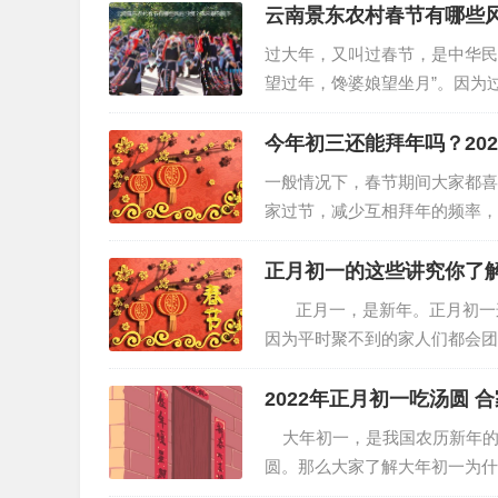
云南景东农村春节有哪些
过大年，又叫过春节，是中华民
望过年，馋婆娘望坐月”。因为
肉火腿。随着日子渐渐富裕，望
今年初三还能拜年吗？20
一般情况下，春节期间大家都喜
家过节，减少互相拜年的频率，
天不适合外出，自然也不能去拜
正月初一的这些讲究你了
正月一，是新年。正月初一这
因为平时聚不到的家人们都会团
的，下面，就来看看正月初一都
2022年正月初一吃汤圆 
大年初一，是我国农历新年的
圆。那么大家了解大年初一为什
圆 汤圆又称元宵或者汤团，是