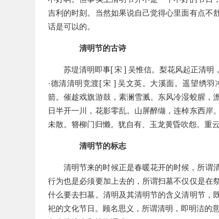
吉利的时刻。当然如果说自己觉得心里面有点不
话是可以的。
清明节的古诗
苏堤清明即事[ 宋 ] 吴惟信。梨花风起正
·德清清明竞渡[ 宋 ] 吴文英。大溪面。遥望
箭。催趁戏旗游鼓，素澜雪溅。东风冷湿蛟腥，
日半开一川，花影零乱。山屏醉缬，连棹东西岸
未散。簪柳门归懒。犹自有、玉龙黄昏吹怨。重
清明节的标志
清明节来的时候正是春暖花开的时候，所谓
行为也是必须要加上去的，所谓扫墓不仅仅是在
什么要去扫墓。清明及其清明节的含义清明节，
祀的文化节日。顾名思义，所谓清明，即明洁的意