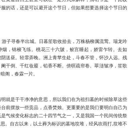
舒服的话，还是可以避开这个节日，但如果想要选择这个节日的
清明，游子寻春半出城。日暮笙歌收拾去，万株杨柳属流莺。瑞龙吟
绣羽冲烟，锦梭飞练。桃花三十六陂，鲛宫睡起，娇雷乍转。去如
澹阴送昼。轻霏弄晚。洲上青苹生处，斗春不管，怀沙人远。残
。阑干倒、千红妆靥，铅香不断。傍暝疏帘卷。翠涟皱净，笙歌
云暗阁，春霖一片。
清明就是干干净净的意思，所以我们在为祖扫墓的时候除草这些
祭台前摆放一些贡品，点香焚烛。更重要的是我们要明白自己为
既是气候变化标志的二十四节气之一，又是我国一个民间传统祭
思。自古以来，以土葬为标识的墓地坟堆，经风吹雨打,坟堆不