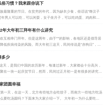
风俗习惯？我来跟你说下
族最隆重的节日。在贫穷的年代，因为缺衣少食，俗话说“馋汉子
过年男人可以吃，可以闲耍，女子坐月子，可以吃鸡蛋、鸡肉和腊
过年的心情，也没有那样迫切了，只是想着过…
22年大年初三拜年有什么讲究
欢互相串门拜年。但是这两年，由于**的影响，各地区还是倡导居
降低疾病传染的风险。而大年初三这天，民间传说是“赤狗日”，这
年了。…
解多少
天，是我们中国的农历新年，每逢过新年，大家都会十分高兴，
聚在一块一起庆贺节日，然而，民间过正月初一是有很多的讲究
有哪些讲究。 穿新衣 大年初一…
合家团圆幸福
第一天，在这一天，北方有些地方会吃饺子，而南方一些地方吃汤
么要吃汤圆吗？下面来为大家介绍一下。 大年初一为什么要吃汤
中国传统的食物之一。据资料记载…