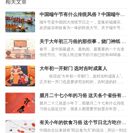
相关文章
中国端午节有什么传统风俗？中国端午节
风俗习惯介绍
端午节是中国四大传统节日之一，是集祈福攘灾、
欢庆娱乐和饮食为一体的民俗大节。关于端午节中
国端午节有什么传统风俗？有好多小伙伴对中国端
午节的风俗习惯不是很了解，下面小编就详细介绍
关于大年初三习俗的那些事，烧门神纸 熄
下，希望对大家有所帮助。…
灯早睡 要贴赤口
春节，是中国最盛大、最热闹、最重要的一个古老
传统节日。中国人民过春节的习俗已经有4000多年
的历史。这其中有许多世世代代流传下来的传统习
俗，在当今社会也仍留有很多风俗习惯。关于大年
大年初一开财门 选对吉时成富人
初三。你知道的习俗有多少？…
俗话说“大年初一开财门，选对吉时成富人”。
正月初一开门也是要讲究吉时的，吉时选的好，就
有可能成为富人。那么大年初一的吉时该如何选择
呢，下面跟随小编来看看。 大年初一“开财门”什么
腊月二十七小年的习俗 这天各个省份有什
时间最好 大年初一开财门的时间一般是在大年的…
么活动
腊月二十三就是小年了，那腊月二十七有什么传统
习俗么临近过年，很多人都需要开始置办年货，这
个时候就需要专门有一天上街买过节物品，。你可
知道什么腊月二十七，这天又有有什么习俗呢？下
有关小年的饮食习俗 这个节日北方吃什么
面就让我们一起来看一下吧。 什么是腊月二十七 农
菜
中国自古以来就有“民以食为天”的说法，所以一到过
历腊月二十七过…