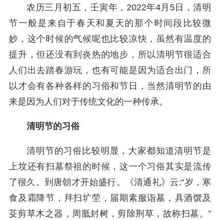
农历三月初五，壬寅年，2022年4月5日，清明
节一般是来自于春天和夏天的那个时间段比较微
妙，这个时候的气候呢也比较凉快，虽然有温度的
提升，但还没有到炎热的地步，所以清明节很适合
人们出去踏春游玩，也有可能是因为适合出门，所
以才会有各种各样的习俗和节日，当然清明节的由
来是因为人们对于传统文化的一种传承。
清明节的习俗
清明节的习俗比较明显，大家都知道清明节是
上坟还有扫墓祭祖的时候，这一个习俗其实是流传
了很久。到唐朝才开始盛行。《清通礼》云:“岁，寒
食及霜降节，拜扫圹茔，届期素服诣墓，具酒馔及
芟剪草木之器，周胝封树，剪除荆草，故称扫墓。”