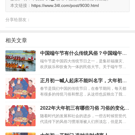
本文链接：
https://www.34l.com/post/9030.html
分享给朋友：
相关文章
中国端午节有什么传统风俗？中国端午节
风俗习惯介绍
端午节是中国四大传统节日之一，是集祈福攘灾、
欢庆娱乐和饮食为一体的民俗大节。关于端午节中
国端午节有什么传统风俗？有好多小伙伴对中国端
午节的风俗习惯不是很了解，下面小编就详细介绍
正月初一喊人起床不能叫名字，大年初一
下，希望对大家有所帮助。…
的吉祥话
春节是我们中国的传统节日，在春节期间，每天都
有很多的传统习俗和禁忌，从这些也反映出了我们
浓厚的传统文化，那么大家知道初一叫人起床的时
候是不能喊人名字的吗，那这是为什么呢，我们来
2022年大年初三有哪些习俗 习俗的变化与
看看。大年初一为什么叫人起床不能喊名字“年”是一
重要性
随着时代的发展和社会的进步，一些古时候世世代
种怪物，在大年初…
代流传下的风俗习惯渐渐被人们所淡忘，但是其实
有很多风俗习惯还是值得人们去遵守的，还是有很
多传统民俗与规矩值得重视的，因为传统文化对于