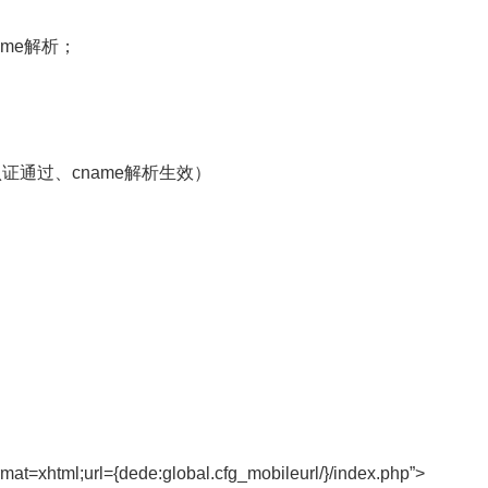
ame解析；
通过、cname解析生效）
mat=xhtml;url={dede:global.cfg_mobileurl/}/index.php”>