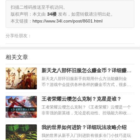
扫描二维码推送至手机访问。
版权声明：本文由
34楼
发布，如需转载请注明出处。
本文链接：
https://www.34l.com/post/8601.html
分享给朋友：
相关文章
新天龙八部怀旧服怎么赚金币？详细赚金
币攻略介绍
新天龙八部怀旧服新手前期用什么方法能赚到金
币？游戏中会提供各种各样的赚金币方式，很多玩
家都表示赚金币太难，小编这就为大家整理一些前
期能用的搬砖赚金币的技巧，下面的攻略中会详细
王者荣耀云缨怎么克制？克星是谁？
的为大家介绍赚金币的玩法。一、跑商任务…
王者荣耀云缨怎么克制？《王者荣耀》云缨是一个
非常强的新英雄，无论是机动性、控场能力和收割
能力都很强，许多召唤师看到对面选了云缨就头疼
不已。那么用什么英雄可以克制云缨呢？今天小编
我的世界如何进阶？详细玩法攻略介绍
就和大家说说云缨的克星英雄，快来了解一番
我的世界从新手入门到进阶有很多冷门小技巧是玩
吧！…