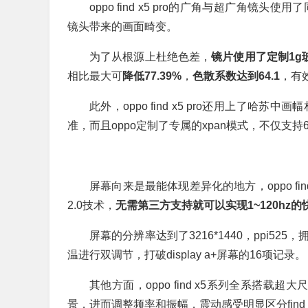
oppo find x5 pro的广角与超广角镜
镜头带来的画面畸变。
为了从根源上杜绝色差，
镜片使用了定制1g
相比最大可
降低77.39%
，
色散系数达到64.1
，有
此外，oppo find x5 pro还用上了哈
准，而且oppo定制了专属的xpan模式，不仅支
屏幕向来是最能体现差异化的地方，oppo find
2.0技术，
无需第三方支持就可以实现1~120hz的
屏幕的分辨率达到了3216*1440，ppi52
温进行双调节，打破display a+屏幕的16项记录。
其他方面，oppo find x5系列全系搭载超大
景，进而调整频率和振幅，震动感受明显区分find 