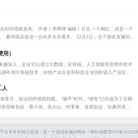
业邦经授权发布。 作者丨李哩哩 编辑丨月见 一个网红，就是一个
。 董明珠应该进一步向罗永浩看齐。 12月1日，交个朋友直播间发
，文章介绍罗永浩“交…
费用）
来越深入，企业可以通过大数据、区块链、人工智能等思维和技术
，低调布局区块链技术，传统产业企业和科技企业同时进入产业区块
工人
青月，创业邦经授权转载。 “躺平”时代，“摸鱼”已经成为了全网
摸鱼指南包括：看小说、侃大山、吃零食、发展副业、在厕所里打
则借着摸鱼的时间拿下一本本职业资格…
于分享各种精品资源，是一个值得收藏的网站！
网站地图
浙ICP备202103