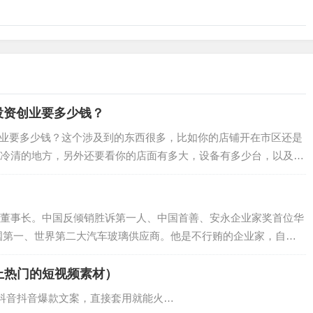
投资创业要多少钱？
创业要多少钱？这个涉及到的东西很多，比如你的店铺开在市区还是
冷清的地方，另外还要看你的店面有多大，设备有多少台，以及其
开一家vr游戏体验馆需要多少钱了。…
董事长。中国反倾销胜诉第一人、中国首善、安永企业家奖首位华
国第一、世界第二大汽车玻璃供应商。他是不行贿的企业家，自称
；他是行善的佛教徒，从1983年第一次…
上热门的短视频素材）
条抖音抖音爆款文案，直接套用就能火…