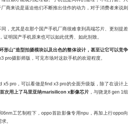
于厂商来说是逼迫他们不断推出佳作的动力，对于消费者来说则
上与众不同，尤其是在那个国产手机厂商很难拿到高端芯片、更别提差
计，证明国产手机原来也可以如此优秀、如此别致。
“环形山”造型拍摄模块以及出色的整体设计，甚至让它可以竞争
nd x3 pro摄影师版，可见市场对这款手机的欢迎程度。
x5 pro，可以看做是find x3 pro的全面升级版，除了在设计上
次用上了马里亚纳marisilicon x影像芯片
，与骁龙8 gen 1组
构理念和6nm工艺制程下，oppo首款影像专用npu，再加上行oppo向
需求。