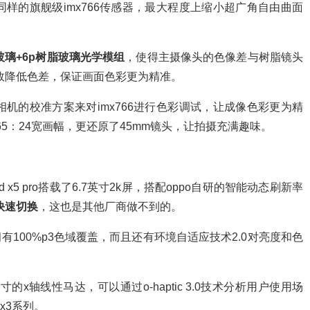
头使用了同样的旗舰级imx766传感器，最大程度上缩小超广角自由曲面
玻璃+6p树脂玻璃光学模组
，使得主摄像头的色像差与树脂镜头
效降低色差，保证画面色彩更为精准。
苏中画幅相机的校准方案来对imx766进行色彩调试，让成像色彩更为精
持65：24宽画幅，更还原了45mm镜头，让拍摄充满趣味。
 x5 pro搭载了6.7英寸2k屏，搭配oppo自研的智能动态刷新率
快速切换
，这也是其他厂商做不到的。
5，拥有100%p3色域覆盖，而且还有环境自适应技术2.0对亮度和色
尺寸的x轴线性马达，可以通过o-haptic 3.0技术分析用户使用场
x3系列。