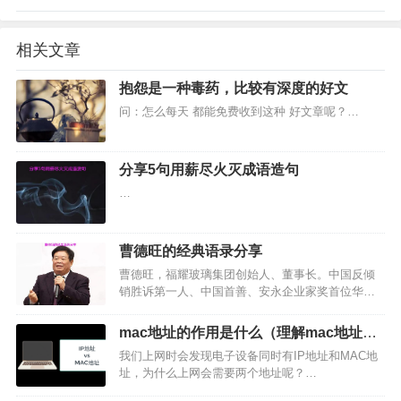
相关文章
抱怨是一种毒药，比较有深度的好文
问：怎么每天 都能免费收到这种 好文章呢？…
​分享5句用薪尽火灭成语造句
…
曹德旺的经典语录分享
曹德旺，福耀玻璃集团创始人、董事长。中国反倾
销胜诉第一人、中国首善、安永企业家奖首位华人
获得者 。福耀玻璃目前是中国第一、世界第二大汽
车玻璃供应商。他是不行贿的企业家，自称“没送过
mac地址的作用是什么（理解mac地址的
一盒月饼”，以人格做事；他是行善的佛教徒，从
作用实验报告）
我们上网时会发现电子设备同时有IP地址和MAC地
1983年第一次…
址，为什么上网会需要两个地址呢？…