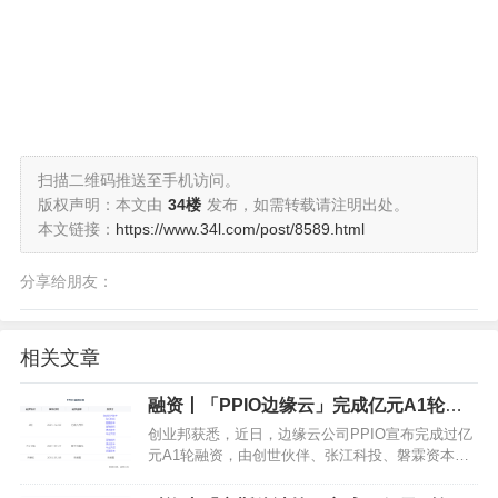
扫描二维码推送至手机访问。
版权声明：本文由
34楼
发布，如需转载请注明出处。
本文链接：
https://www.34l.com/post/8589.html
分享给朋友：
相关文章
融资丨「PPIO边缘云」完成亿元A1轮融
资，刷新边缘云领域融资记录
创业邦获悉，近日，边缘云公司PPIO宣布完成过亿
元A1轮融资，由创世伙伴、张江科投、磐霖资本等
多家机构联合投资，Pre-A轮投资方蓝驰创投、沸点
资本及华业天成继续追加投资，光源资本担任融资