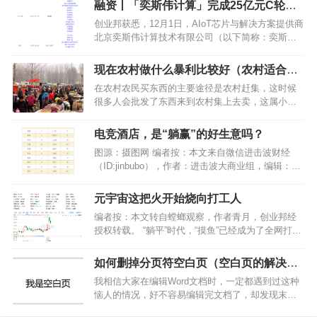
融资丨「奕斯伟计算」完成25亿元C轮融
财务顾问。这是公司半年内再次获投资人支持，公
资，目标物联网芯片领域全球领导者
创业邦获悉，12月1日，AIoT芯片与解决方案提供商
司A2轮…
北京奕斯伟计算技术有限公司（以下简称：奕斯伟
计算）宣布完成25亿元人民币C轮融资，由金石投资
和中国互联网投资基金联合领投，尚颀投资、国开
现在农村做什么暴利比较好（农村适合的
科创、华新投资等跟投，老股东 IDG、君联资本、
创业项目推荐）
在农村农民买东西的主要途径是农村赶集，这时候
刘益…
很多人会批发了东西来到农村集上去卖，这属小本
暴利行业，可以赚不少钱。那么，农村赶集摆摊什
么暴利?赶集卖什么利润大?下面一起来了解一下。
电竞酒店，是“躺赢”的好生意吗？
在农村赶集也是有不少工具可以售卖的，无外乎想
图源：摄图网 编者按：本文来自微信进击波财经
要销量好的最好…
（ID:jinbubo），作者：进击波大商业组，编辑：
mark，总编：沈帅波，创业邦经授权转载 电竞酒
店，网吧的终场？ “开黑，搞起！” 国庆期间，我和
元宇宙这把火开始烧向打工人
两位同行的朋友，在成都的春熙路商圈，体验了
编者按：本文转自螳螂观察，作者青月，创业邦经
一…
授权转载。 “躺平”时代，“摸鱼”已经成为了全网打工
人的共识。 当代打工人的摸鱼指南包括：看小说、
侃大山、吃零食、发展副业、在厕所里打游戏，“励
如何删掉分页符空白页（空白页的解决方
志”一点的打工人，则借着摸鱼的时间拿下一本本职
法）
我相信大家在编辑Word文档时，一定都遇到过这种
业资格…
恼人的情况，好不容易编辑完文档了，却发现末尾
留下了空白页，想删除都无从下手。那么到底如何