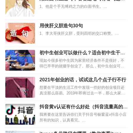
你？
1、他是个手无缚鸡之力的白面书生。…
用侠肝义胆造句30句
1、李大哥侠肝义胆，受到四邻的交口称赞。…
初中生创业可以做什么？适合初中生干的
创业项目推荐
现如今很多初中生因为家里经济条件不是很好，不
得已早早的就辍学创业了。那么，初中生创业可以
做什么好呢？很多初中生对于刚开始创业很迷糊，
不知道该做什么好，接下来小编就给大家推荐几种
2021年创业的话，试试这几个点子行不行
适合初中生干的创业项目，想创业挣钱的初中生朋
想要在平淡的生活工作中发现一些好的创业项目还
友好好看下吧。…
真没那么容易。2019年即将过去一半，那么大家有
没有发现什么2019年最新创业点子呢？哪些项目的
市场前景以及利润可观呢？下面跟随快马小编一起
抖音黄v认证有什么好处（抖音流量高的是
来看看吧。说不定能够激发你的创业灵感！…
蓝v和黄v）
我将要在这里告诉你们关于抖音号橱窗蓝v抖音小店
所有的知识，认真看完。…