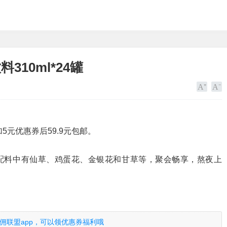
10ml*24罐
加5元优惠券后59.9元包邮。
，配料中有仙草、鸡蛋花、金银花和甘草等，聚会畅享，熬夜上
佣联盟app，可以领优惠券福利哦