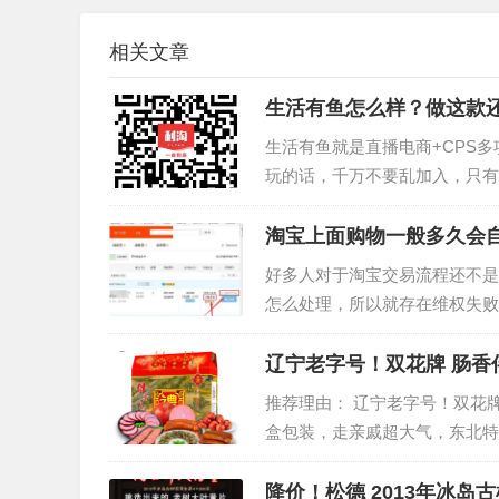
相关文章
生活有鱼怎么样？做这款还
生活有鱼就是直播电商+CPS
玩的话，千万不要乱加入，只有
出来的电商平台，个人觉得还不
淘宝上面购物一般多久会
好多人对于淘宝交易流程还不是
怎么处理，所以就存在维权失败
环节详细再说下，希望对大家有
辽宁老字号！双花牌 肠香伴
推荐理由： 辽宁老字号！双花牌肠
盒包装，走亲戚超大气，东北特
味，天然肠衣，外酥内嫩，香气
降价！松德 2013年冰岛古