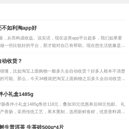
不如利淘app好
多项，从而构成收益。说实话，现在这类app平台超多，我们如果要
做一些比较好的平台，那才能对自己有帮助。现在想生活犹豫是新
如直接上抖音去开店好呢。另外，这类平…
自动收货？
很懂，比如淘宝上面购物一般多久会自动收货？好多人根本不清楚
的可能。那么，今天34楼就把淘宝上面购物之后多久会自动收货的
所帮助。…
小礼盒1485g
香伴小礼盒1485g售价118元，叠加30元优惠券后88元包邮。 礼
产香肠，采用传统工艺，果木熏制，选用新鲜食材，优质香料调
袭人，可烤煮炸，手工制作，…
树生普洱茶 生茶砖500g*4片