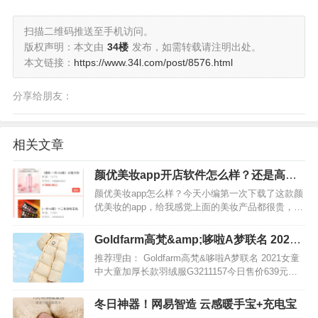
扫描二维码推送至手机访问。
版权声明：本文由
34楼
发布，如需转载请注明出处。
本文链接：
https://www.34l.com/post/8576.html
分享给朋友：
相关文章
颜优美妆app开店软件怎么样？还是高佣
联盟好
颜优美妆app怎么样？今天小编第一次下载了这款颜
优美妆的app，给我感觉上面的美妆产品都很贵，很
多商品比淘宝上面的商品价格都要贵很多。比如一
款片仔廣珍珠臻在颜优美妆app上面价格要180元一
Goldfarm高梵&amp;哆啦A梦联名 2021
套。而且还不是一套给你买的，买的话要100套才能
女童中大童加厚长款羽绒服G3211157
推荐理由： Goldfarm高梵&哆啦A梦联名 2021女童
买…
中大童加厚长款羽绒服G3211157今日售价639元，
下单立减30元，还可以叠加410元优惠券，手机端领
取30元购物券，下单实付169元包邮，130~160CM
冬日神器！网易智造 云感暖手宝+充电宝
三色可选。…