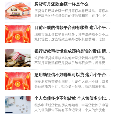
房贷每月还款金额一样是什么
房贷每月还款金额一样是等额本息还款法。等额本
息还款法的特点是每月的还款额相同，在月供中“本
金与利息”的分配比例中，前半段时期所还的利息比
例大、本金比例小，还款期限过半后逐步转为本金
目前正规的借款平台都有哪些 这几个平台
比例大、利息比例小。所支出的总利息比等额本金
借钱靠谱
现在市面上借款平台有很多，其中混杂着不少不正
法多，而且贷款期…
规的贷款，这些贷款会额外收取其他费用，比如提
前收取管理费、手续费、会员费等，这类平台一定
不能选择。大多数人借款首先会选择安全性高、贷
银行贷款审批慢造成违约是谁的责任 情况
款利率低的平台，下面跟大家说几个目前正规的借
不同责任方不同
银行申请贷款审核比其他金融贷款机构都要严格，
款平台，大家可以参考…
不管是审批流程还是贷款手续都很负责，所需要的
时间非常久。而银行房贷又是银行的大额贷款，审
批程度更加严格，在申请房贷过程中导致违约了是
急用钱征信不好哪里可以贷 这几个平台可
谁的责任呢？下面一起来了解一下吧。 银行贷款审
以放心申请
很多朋友急需资金周转，可是个人信用不好，或者
批慢造成违…
是还款能力不行，担心借不到钱，就想知道有没有
借钱无需审核立马到账的平台。虽说网上确实有很
多贷款平台能无门槛贷款，但不一定就是真的，今
个人负债多少不能贷款 个人负债多少比较
天就来简单分析下。 急用钱征信不好哪里可以
合适
很多申请过贷款的朋友都知道，申请贷款除了申请
贷？…
人的征信报告不能有不良记录外，个人的负债也不
能过高，因为负债过高，逾期的风险也就越大，银