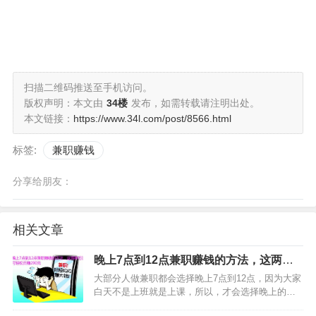
扫描二维码推送至手机访问。
版权声明：本文由
34楼
发布，如需转载请注明出处。
本文链接：
https://www.34l.com/post/8566.html
标签:
兼职赚钱
分享给朋友：
相关文章
晚上7点到12点兼职赚钱的方法，这两种
方法可轻松日赚200元
大部分人做兼职都会选择晚上7点到12点，因为大家
白天不是上班就是上课，所以，才会选择晚上的时
间做兼职。既然是晚上时间做兼职，那大家一定要