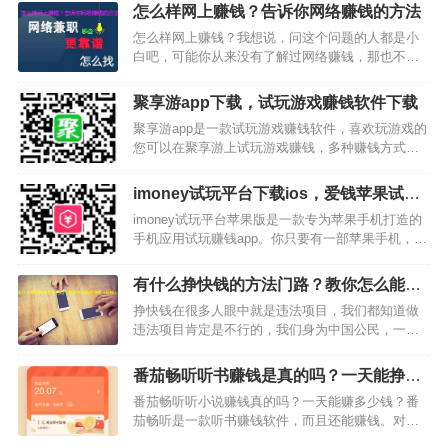
记得不要太晚太累，而且最好不要在外面现实中做
怎么样网上赚钱？告诉你网络赚钱的方法
兼职，因为7点到12点已经很晚了，对大家来说不太
怎么样网上赚钱？我想说，问这个问题的人都是小
安全，所以我…
白吧，可能你从来没有了解过网络赚钱，那也不要
紧，我就推荐几个最简单的网络赚钱方法，相信大
家一听就会操作了，最后希望对大家有所帮助。…
聚享游app下载，试玩游戏赚钱软件下载
聚享游app是一款试玩游戏赚钱软件，喜欢玩游戏的
您可以在聚享游上试玩游戏赚钱，多种赚钱方式随
您选择，聚享游让您轻松获取高收益，体验、打
码、购物样样都有，聚享游全新的赚钱模式，快来
imoney试玩平台下载ios，爱钱苹果试玩
下载体验吧！聚享游app下载地址：
赚钱软件下载
imoney试玩平台苹果版是一款专为苹果手机打造的
https://www.34…
手机应用试玩赚钱app。你只要有一部苹果手机，就
可以随时在这里下载应用，完成任务后即可获得现
金奖励，超多任务随时选择，让你赚钱更加轻松，
有什么挣快钱的方法门路？教你怎么能挣
化零为整，积累更多金钱。imoney试玩软件下载地
快钱（正规）
挣快钱在很多人眼中就是违法项目，我们都知道做
址：…
违法项目肯定是不行的，我们身为中国公民，一定
要遵守国家法律，这是最基本原则。那么，不做违
法项目，还有什么挣快钱的方法门路呢？下面星小
番茄畅听听书赚钱是真的吗？一天能挣多
编给大家推荐几种能快速挣钱致富的方法。…
少钱？
番茄畅听听小说赚钱真的吗？一天能赚多少钱？番
茄畅听是一款听书赚钱软件，而且还能赚钱。对于
这样好玩的平台，我还是是比较喜欢的，也是第一