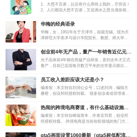
1、大恩不言谢，以后有什么用得上我的，尽管说！
2、人们都说大恩不言谢，又说滴水之恩当涌泉相
报，谢还是不谢？好为难！那今儿就不谢天不谢
地，只谢朋友，谢谢你风雨一路的陪伴。感恩节快
华梅的经典语录
乐！3、大恩不言谢，我就是结草衔环，也不足为
华梅，女，1951年生于天津市，祖籍无锡。现为天
报。…
津师范大学美术与设计学院院长、教授、师大华梅
服饰文化学研究所所长。国家人事部授衔“有突出贡
献中青年专家”，享受国务院政府津贴。1997年天津
创业前4年无产品，量产一年销售近亿元，
市劳动模范，1998年全国教育系统巾帼建功标兵、
这家公司怎么做到的？
光子晶体前4年都在死磕产品研发，直到去年才正式
全国…
量产，目前已实现每月数万平米的光学显示膜出
货，销售额近亿元，收获了苹果、亚马逊等合作伙
伴，在透明显示领域开了先河。 作者丨解夏 编辑丨
员工收入差距应该大还是小？
及轶嵘 图源丨受访者 “家里的窗户、汽车车窗、公
编者按：本文转自刘润公众号，口述刘润，编辑方
司的玻璃幕墙…
雁橙，创业邦经授权转载。 很多创业者或管理者
说，我小心翼翼平衡员工工资，尽量照顾业绩差的
员工。结果员工离职率反而高了，人才密度降低
热闹的跨境电商赛道，有什么基础设施类
了，团队的业绩也变差了。 还有一些HR，在招人时
的创业机会？
编者按：本文转自峰瑞资本，作者吴羽君，创业邦
会尽量节省成本，薪…
经授权转载。 跨境电商是当前创投领域的热门方向
之一。2014年以来，即便受到中美贸易摩擦和疫情
的多重影响，这一行业的复合增速仍超过20%。与
gta5画面设置1060最新（gta5超低配流畅