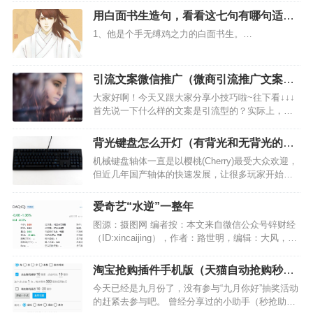
情况在订阅号改版成信息流推荐后，情况更盛。…
用白面书生造句，看看这七句有哪句适合
你？
1、他是个手无缚鸡之力的白面书生。…
引流文案微信推广（微商引流推广文案模
板）
大家好啊！今天又跟大家分享小技巧啦~往下看↓↓↓
首先说一下什么样的文案是引流型的？实际上，一
句话是将公共域流量定向到您的私有域流量池。其
目的是先引流然后慢慢进行信任激活变现。 在标题
背光键盘怎么开灯（有背光和无背光的区
方面，通常有以下几种类型，今天为大家详细描述
别）
机械键盘轴体一直是以樱桃(Cherry)最受大众欢迎，
一下。 一…
但近几年国产轴体的快速发展，让很多玩家开始享
受到更“廉价”的产品。作为国内外设领军者，雷柏自
产的雷柏轴已经获得众多游戏爱好者的好评。雷柏
爱奇艺“水逆”一整年
同时还有采用经典樱桃轴的产品，笔者最近收到雷
图源：摄图网 编者按：本文来自微信公众号锌财经
柏V8…
（ID:xincaijing），作者：路世明，编辑：大风，创
业邦经授权转载 12月1日，有消息称，当天爱奇艺
开始进行一轮大规模裁员。多位被裁员工称，此次
淘宝抢购插件手机版（天猫自动抢购秒杀
裁员是爱奇艺历史上规模最大的一轮裁员，部分…
软件）
今天已经是九月份了，没有参与“九月你好”抽奖活动
的赶紧去参与吧。 曾经分享过的小助手（秒抢助