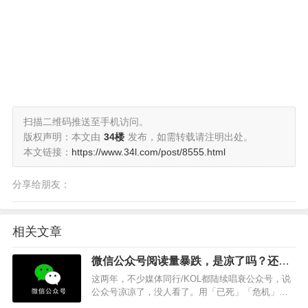
扫描二维码推送至手机访问。
版权声明：本文由
34楼
发布，如需转载请注明出处。
本文链接：
https://www.34l.com/post/8555.html
分享给朋友：
相关文章
微信公众号阅读量暴跌，是凉了吗？还是
另有乾坤
这两年，不少媒体同行/KOL都陆续唱衰公众号，说
公众号凉凉了，没人看了。用「已死」「危机」
「没有未来」形容，而短视频才是最火爆的。这种