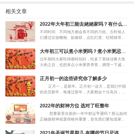
相关文章
2022年大年初三能去姥姥家吗？有什么讲
究？
不同时间、不同地方都会有不同的习俗。古时候人
们通过仪放鞭炮、贴春联，点红灯笼、红蜡烛等来
表达对春节的美好期待与祝福，祈求来年好运连
连，生活更上一层楼。它代表着希望和梦想。当
大年初三可以煮小米粥吗？煮小米粥忌讳
然，更代表着家庭的和睦与圆满。春节期间，人们
放什么？
过年期间大家吃得都特别好，吃多了美味佳肴大鱼
常常出门拜访亲友，到朋友…
大肉之后，也想来点小米粥养养胃，调理一下减轻
肠胃的负担。但是大年初三这天不能吃小米粥，因
为这天传说是谷子的生日，民间的禁忌是不能吃米
正月初一的这些讲究你了解多少
饭，自然也不能吃小米粥。日常吃小米粥的时候有
正月一，是新年。正月初一这天，是我们中国
几样东西也是不能随便…
的农历新年，每逢过新年，大家都会十分高兴，因
为平时聚不到的家人们都会团聚在一块一起庆贺节
日，然而，民间过正月初一是有很多的讲究的，下
2022年的财神方位 选对了旺整年
面，就来看看正月初一都有哪些讲究。 穿新衣 大年
想要家里在新的一年中财运亨通吗？那么如何
初一…
正确接财神就显得格外重要，首先我们要知道家中
哪个方位是财神位，下面我们来说说。2022年接财
神方位：东方。正月初一接财神吉时：子时（0—1
2021年圣诞节星期几 有哪些节日忌讳