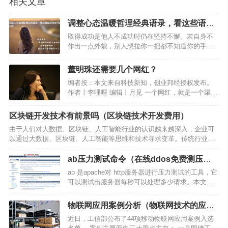
相关文章
调整心态温暖哲理经典语录，看这些语录
能够调整心态
取得成功是他人不成功时仍在坚持不懈。若自身不
作出一点外貌，别人想拉你一把都不知道你的手在
哪儿。直至你不会再找我聊，直至你找不着我，直
至最终，你一直在某一瞬间猛地想起我。但是，那
董明珠还需要几个网红？
个时候，被你弄丢的我就确实早已没有了，也再不
编者按：本文来自科技新知，创业邦经授权发布。
想要你再找回家了。理…
作者丨李哩哩 编辑丨月见 一个网红，就是一个渠
道。八个网红，就是八个渠道。 董明珠应该进一步
向罗永浩看齐。 12月1日，交个朋友直播间发布了
区块链开发技术有前景吗（区块链技术开发费用）
名为“交个朋友宇宙”的文章，文章介绍罗永浩“交…
由于人们对大数据、区块链、人工智能行业的认识越来越深入，企业可
以通过大数据、区块链、人工智能等思维和技术寻求变革。传统行业依
靠原有产业优势“后来居上”，低调布局区块链技术，传统产业企业和科技
企业同时进入产业区块链赛道。在区块链发展报告中，我…
ab压力测试命令（在线ddos免费测压平
台）
ab 是apache对 http服务器进行压力测试的工具，它
可以测试出服务器每秒可以处理多少请求。本文记
录mac版本安装 ab 的步骤以及遇到的坑。 下载 进
入 apache ab官网 下载页面。 安装 brew 安装 因为
物联网应用案例分析（物联网技术的应用
笔者的操作系统…
案例）
近日，工信部公布了44项移动物联网应用案例入选