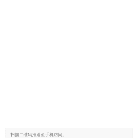
扫描二维码推送至手机访问。