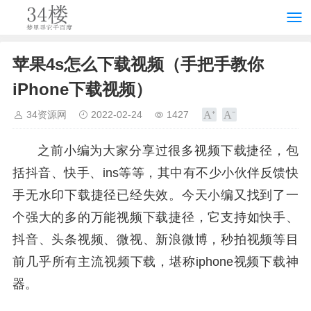
苹果4s怎么下载视频（手把手教你
iPhone下载视频）
34资源网
2022-02-24
1427
之前小编为大家分享过很多视频下载捷径，包
括抖音、快手、ins等等，其中有不少小伙伴反馈快
手无水印下载捷径已经失效。今天小编又找到了一
个强大的多的万能视频下载捷径，它支持如快手、
抖音、头条视频、微视、新浪微博，秒拍视频等目
前几乎所有主流视频下载，堪称iphone视频下载神
器。