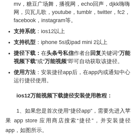
mv，糖豆广场舞，播视网，echo回声，djkk嗨嗨
网，贝瓦儿歌，youtube，tumblr，twitter，fc2，
facebook，instagram等。
支持系统
：ios12以上
支持机型
：iphone 5s或ipad mini 2以上
捷径下载：
在
头条号私信
作者台
回复
关键词“
万能
视频下载
”或“
万能视频
”即可自动获取该捷径。
使用方法
：安装捷径app后，在app内或通知中心
运行捷径使用。
ios12万能视频下载捷径安装使用教程：
1、如果您是首次使用“捷径app”，需要先进入
苹
果
app store 应用商店搜索“捷径”，并安装捷径
app，如图所示。