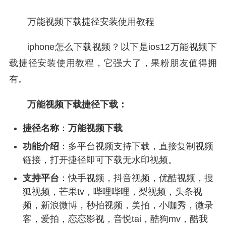
万能视频下载捷径安装使用教程
iphone怎么
下载视频
？以下是ios12万能视频下
载捷径安装使用教程，它强大了，果粉朋友值得拥
有。
万能视频下载捷径下载：
捷径名称
：
万能视频下载
功能介绍
：多平台视频支持下载，直接复制视频
链接，打开捷径即可下载无水印视频。
支持平台
：快手视频，抖音视频，优酷视频，搜
狐视频，芒果tv，哔哩哔哩，梨视频，头条视
频，新浪微博，秒拍视频，美拍，小咖秀，微录
客，爱拍，恋恋影视，音悦tai，酷狗mv，酷我