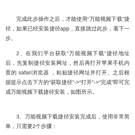
完成此步操作之后，才能使用“万能视频下载”捷
径，如果已经安装捷径app，直接跳过此步，看下一
步。
2、在我们平台获取“万能视频下载”捷径地址
后，先复制捷径安装网址，然后再打开苹果手机内
置的 safari浏览器 ，粘贴捷径网址并打开。之后根
据提示点击下方的“获取捷径”->“打开”->“完成”即可完
成万能视频下载捷径安装，如图所示。
3、万能视频下载捷径安装完成后，使用非常简
单，只需要2个步骤：