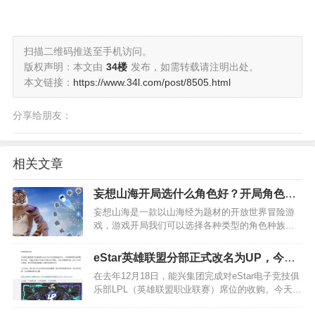
扫描二维码推送至手机访问。
版权声明：本文由
34楼
发布，如需转载请注明出处。
本文链接：
https://www.34l.com/post/8505.html
分享给朋友：
相关文章
妄想山海开局选什么角色好？开局角色选
择推荐
妄想山海是一款以山海经为题材的开放世界冒险游
戏，游戏开局我们可以选择各种类型的角色种族，
那么妄想山海角色选择哪个好呢，下面我们就一起
来看看妄想山海的开局角色选择推荐吧。…
eStar英雄联盟分部正式改名为UP，今后
将以全新民资征战赛场
在去年12月18日，能兴集团完成对eStar电子竞技俱
乐部LPL（英雄联盟职业联赛）席位的收购。今天下
午，eStar电子竞技俱乐部宣布其英雄联盟分部正式