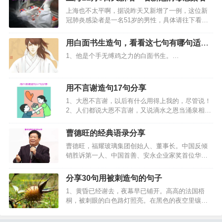
上海也不太平啊，据说昨天又新增了一例，这位新
冠肺炎感染者是一名51岁的男性，具体请往下看
吧。…
用白面书生造句，看看这七句有哪句适合
你？
1、他是个手无缚鸡之力的白面书生。…
用不言谢造句17句分享
1、大恩不言谢，以后有什么用得上我的，尽管说！
2、人们都说大恩不言谢，又说滴水之恩当涌泉相
报，谢还是不谢？好为难！那今儿就不谢天不谢
地，只谢朋友，谢谢你风雨一路的陪伴。感恩节快
曹德旺的经典语录分享
乐！3、大恩不言谢，我就是结草衔环，也不足为
曹德旺，福耀玻璃集团创始人、董事长。中国反倾
报。…
销胜诉第一人、中国首善、安永企业家奖首位华人
获得者 。福耀玻璃目前是中国第一、世界第二大汽
车玻璃供应商。他是不行贿的企业家，自称“没送过
分享30句用被刺造句的句子
一盒月饼”，以人格做事；他是行善的佛教徒，从
1、黄昏已经谢去，夜幕早已铺开。高高的法国梧
1983年第一次…
桐，被刺眼的白色路灯照亮。在黑色的夜空里镶了
一圈又一圈攫绿，有时被拂过的夜风飘动，发出轻
轻的沙沙声，只那么一阵，就消失在无限的宁静之