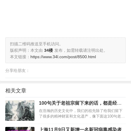
扫描二维码推送至手机访问。
版权声明：本文由
34楼
发布，如需转载请注明出处。
本文链接：
https://www.34l.com/post/8500.html
分享给朋友：
相关文章
100句关于老祖宗留下来的话，都是经典
名言
在浩瀚的历史文化中，我们的祖先除了给我们留下
了很多的精神财富和文化遗产，像下面这100句老祖
宗留下来的经典名言，我们一定要好好了解下。…
上海11月9日又新增一名新冠病毒感染者