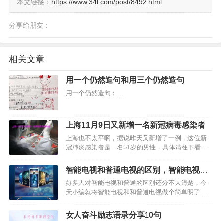
本文链接：
https://www.34l.com/post/8492.html
分享给朋友：
相关文章
用一个仍然造句和用三个仍然造句
用一个仍然造句：…
上海11月9日又新增一名新冠病毒感染者
上海也不太平啊，据说昨天又新增了一例，这位新
冠肺炎感染者是一名51岁的男性，具体请往下看
吧。…
智能电视和普通电视的区别，智能电视好
还是普通电视好？
好多人对智能电视和普通的区别还分不大清楚，今
天小编就将智能电视和和普通电视做个简单明了的
介绍，希望对大家有所帮助。简单的讲，就是智能
电视可以看直播电视，也可以点播一些网络电视来
女人奋斗励志语录分享10句
看，这个就是最大的区别。当然，有些智能电视还