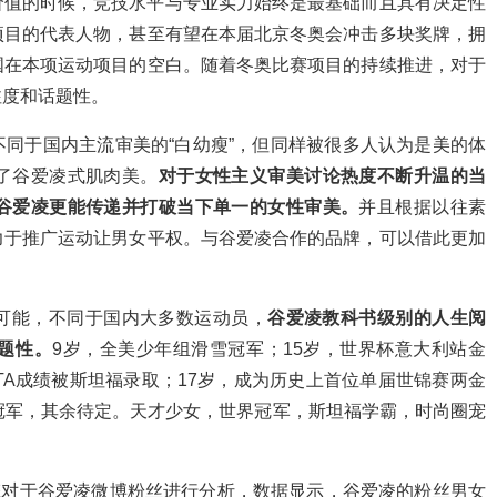
价值的时候，竞技水平与专业实力始终是最基础而且具有决定性
项目的代表人物，甚至有望在本届北京冬奥会冲击多块奖牌，拥
国在本项运动项目的空白。随着冬奥比赛项目的持续推进，对于
注度和话题性。
同于国内主流审美的“白幼瘦”，但同样被很多人认为是美的体
了谷爱凌式肌肉美。
对于女性主义审美讨论热度不断升温的当
谷爱凌更能传递并打破当下单一的女性审美。
并且根据以往素
力于推广运动让男女平权。与谷爱凌合作的品牌，可以借此更加
可能，不同于国内大多数运动员，
谷爱凌教科书级别的人生阅
题性。
9岁，全美少年组滑雪冠军；15岁，世界杯意大利站金
的STA成绩被斯坦福录取；17岁，成为历史上首位单届世锦赛两金
冠军，其余待定。天才少女，世界冠军，斯坦福学霸，时尚圈宠
擎对于谷爱凌微博粉丝进行分析，数据显示，谷爱凌的粉丝男女