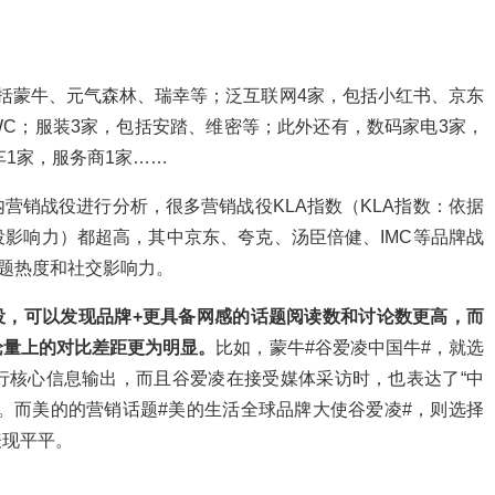
括蒙牛、元气森林、瑞幸等；泛互联网4家，包括小红书、京东
y、IWC；服装3家，包括安踏、维密等；此外还有，数码家电3家，
车1家，服务商1家……
营销战役进行分析，很多营销战役KLA指数（KLA指数：依据
影响力）都超高，其中京东、夸克、汤臣倍健、IMC等品牌战
题热度和社交影响力。
役，可以发现品牌+更具备网感的话题阅读数和讨论数更高，而
论量上的对比差距更为明显。
比如，蒙牛#谷爱凌中国牛#，就选
行核心信息输出，而且谷爱凌在接受媒体采访时，也表达了“中
。而美的的营销话题#美的生活全球品牌大使谷爱凌#，则选择
表现平平。