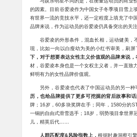
与娱乐明星不同的是，在衡量运动员的商业
的因素。目前谷爱凌作为中国女子冬季项目雪上
有世界一流的竞技水平，还一定程度上填充了中
品牌来说，作为运动员的谷爱凌仍具备突出的关
谷爱凌的外形条件，混血长相，运动健美，不
现，比如一向以白瘦幼为美的小红书审美，刷屏
下，对于想要表达女性主义价值观的品牌来说，
材，谷爱凌本身也是一个女权主义者，并一直致
鲜明有力的女性品牌价值观。
另外，谷爱凌也代表了中国运动员的另一种
历，也给品牌提供了更多可挖掘的背后故事和话
牌；16岁，60多块奖牌在手；同年，1580分
一铜的自由式滑雪选手；18岁，弱势项目拿世界
儿，精英后代……
人群匹配度&风险指数上，
根据时趣洞察引